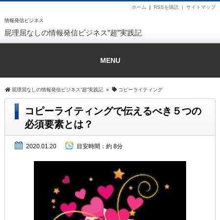
ホーム
|
RSSを購読 |
サイトマップ
情報発信ビジネス
屁理屈なしの情報発信ビジネス”超”実践記
MENU
屁理屈なしの情報発信ビジネス”超”実践記
»
コピーライティング
コピーライティングで伝えるべき５つの
必須要素とは？
2020.01.20
目安時間：
約 8分