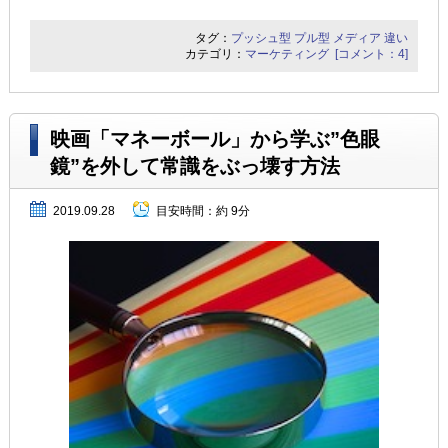
タグ：
プッシュ型
プル型
メディア
違い
カテゴリ：
マーケティング
[コメント：4]
映画「マネーボール」から学ぶ”色眼
鏡”を外して常識をぶっ壊す方法
2019.09.28
目安時間：
約 9分