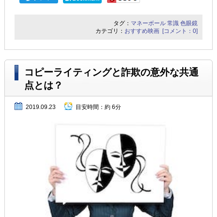
タグ：
マネーボール
常識
色眼鏡
カテゴリ：
おすすめ映画
[コメント：0]
コピーライティングと詐欺の意外な共通
点とは？
2019.09.23
目安時間：
約 6分