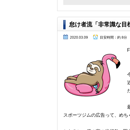
怠け者流「非常識な目
2020.03.09
目安時間：
約 8分
スポーツジムの広告って、めち