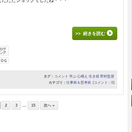
ただただショックでしたね・・・
>> 続きを読む
タグ：
コメント
学ぶ
心構え
生き様
野村監督
カテゴリ：
仕事術＆思考術
[コメント：0]
…
2
3
15
次へ »