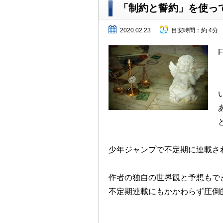
「制約と誓約」を使っ
2020.02.23
目安時間：
約 4分
少年ジャンプで不定期に連載さ
作者の独自の世界観と予想もで
不定期連載にもかかわらず圧倒