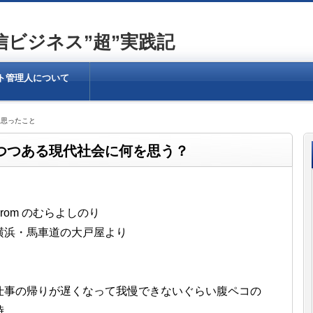
ビジネス”超”実践記
ト管理人について
近思ったこと
つつある現代社会に何を思う？
From のむらよしのり
横浜・馬車道の大戸屋より
仕事の帰りが遅くなって
我慢できないぐらい腹ペコの
時。