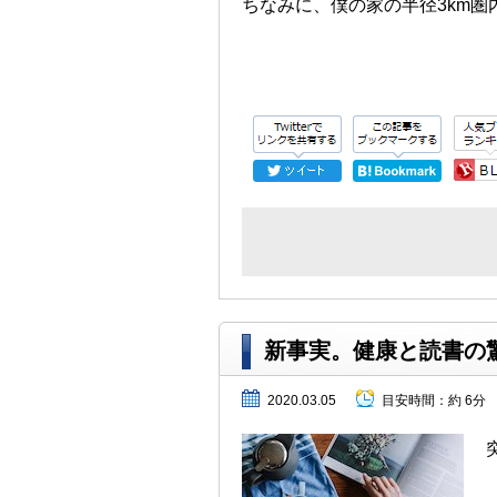
ちなみに、僕の家の半径3km圏
新事実。健康と読書の
2020.03.05
目安時間：
約 6分