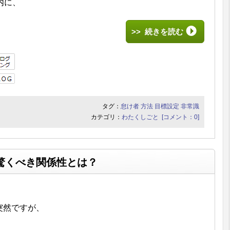
内に、
>> 続きを読む
タグ：
怠け者
方法
目標設定
非常識
カテゴリ：
わたくしごと
[コメント：0]
驚くべき関係性とは？
突然ですが、