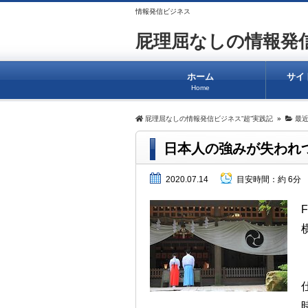
情報発信ビジネス
屁理屈なしの情報発信
ホーム
サイ
Home
屁理屈なしの情報発信ビジネス”超”実践記
»
最
日本人の強みが失われ
2020.07.14
目安時間：
約 6分