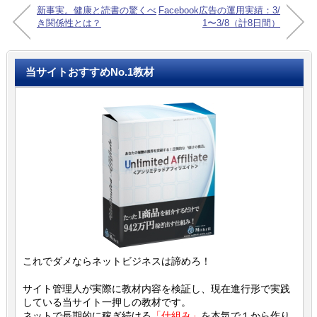
新事実。健康と読書の驚くべ
Facebook広告の運用実績：3/
き関係性とは？
1〜3/8（計8日間）
当サイトおすすめNo.1教材
これでダメならネットビジネスは諦めろ！
サイト管理人が実際に教材内容を検証し、現在進行形で実践
している当サイト一押しの教材です。
ネットで長期的に稼ぎ続ける
「仕組み」
を本気で１から作り