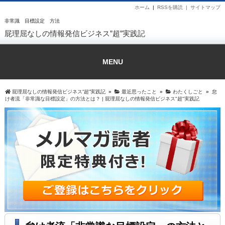
ホーム
|
RSSを購読 |
サイトマップ
非常識 目標設定 方法
屁理屈なしの情報発信ビジネス”超”実践記
MENU
屁理屈なしの情報発信ビジネス”超”実践記
»
最近思ったこと
»
わたくしごと
»
怠
け者流「非常識な目標設定」の方法とは？ | 屁理屈なしの情報発信ビジネス"超"実践記