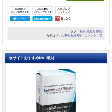
タグ：
制約
意志力
誓約
カテゴリ：
仕事術＆思考術
[コメント：0]
当サイトおすすめNo.1教材