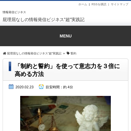
ホーム
|
RSSを購読 |
サイトマップ
情報発信ビジネス
屁理屈なしの情報発信ビジネス”超”実践記
MENU
屁理屈なしの情報発信ビジネス”超”実践記
»
誓約
「制約と誓約」を使って意志力を３倍に
高める方法
2020.02.23
目安時間：
約 4分