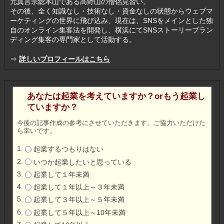
元真言宗総本山である高野山の僧侶見習い。
その後、全く知識なし・技術なし・資金なしの状態からウェブマ
ーケティングの世界に飛び込み、現在は、SNSをメインとした独
自のオンライン集客法を開発し、横浜にてSNSストーリーブラン
ディング集客の専門家として活動する。
⇒
詳しいプロフィールはこちら
あなたは起業を考えていますか？orもう起業し
ていますか？
今後の記事作成の参考にさせていただきます。ご協力いただけた
ら幸いです。
起業するつもりはない
いつか起業したいと思っている
起業して１年未満
起業して１年以上～３年未満
起業して３年以上～５年未満
起業して５年以上～10年未満