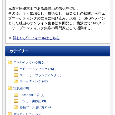
元真言宗総本山である高野山の僧侶見習い。
その後、全く知識なし・技術なし・資金なしの状態からウェ
ブマーケティングの世界に飛び込み、現在は、SNSをメイン
とした独自のオンライン集客法を開発し、横浜にてSNSスト
ーリーブランディング集客の専門家として活動する。
⇒
詳しいプロフィールはこちら
カテゴリー
スキル＆ノウハウ編 (73)
コピーライティング (26)
ストーリーブランディング (5)
マーケティング (42)
実践編 (30)
Facebook広告 (7)
アンリミ実践記 (9)
各種ツール使い方 (14)
最近思ったこと (72)