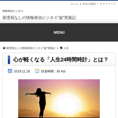
ホーム
|
RSSを購読 |
サイトマップ
情報発信ビジネス
屁理屈なしの情報発信ビジネス”超”実践記
MENU
屁理屈なしの情報発信ビジネス”超”実践記
»
人生
心が軽くなる「人生24時間時計」とは？
2019.11.16
目安時間：
約 4分