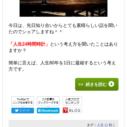
今日は、先日知り合いからとても素晴らしい話を
聞い
たのでシェアしますね＾＾
「人生24時間時計」
という
考え方を聞いたことはあり
ますか？
簡単に言えば、
人生80年を1日に凝縮するという考え
方です。
>> 続きを読む
タグ：
人生
心
軽く