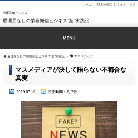
ホーム
|
RSSを購読 |
サイトマップ
情報発信ビジネス
屁理屈なしの情報発信ビジネス”超”実践記
MENU
屁理屈なしの情報発信ビジネス”超”実践記
»
マスメディア
マスメディアが決して語らない不都合な
真実
2019.07.10
目安時間：
約 7分