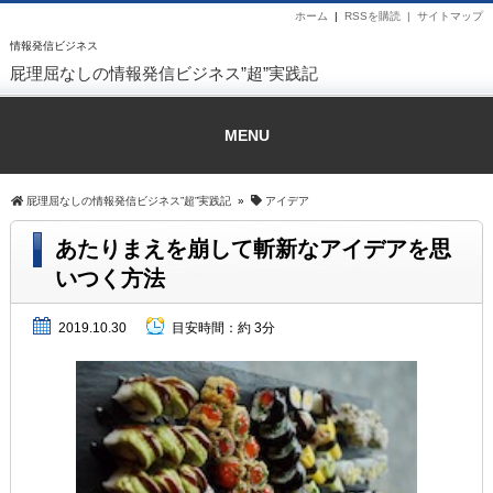
ホーム
|
RSSを購読 |
サイトマップ
情報発信ビジネス
屁理屈なしの情報発信ビジネス”超”実践記
MENU
屁理屈なしの情報発信ビジネス”超”実践記
»
アイデア
あたりまえを崩して斬新なアイデアを思
いつく方法
2019.10.30
目安時間：
約 3分