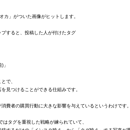
ピオカ」がついた画像が
ヒットします。
ップすると、
投稿した人が付けたタグ
前)」
ことで、
店を
見つけることができる仕組みです。
が消費者の
購買行動に大きな影響を
与えているというわけです
mでは
タグを重視した戦略が練られていて、