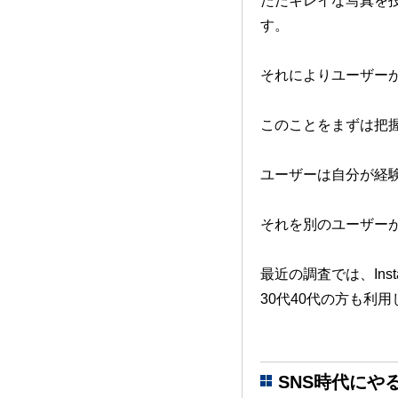
ただキレイな写真を
す。
それによりユーザー
このことをまずは
把
ユーザーは自分が経
それを別のユーザー
最近の調査では、
In
30代40代の方も利
SNS時代にや