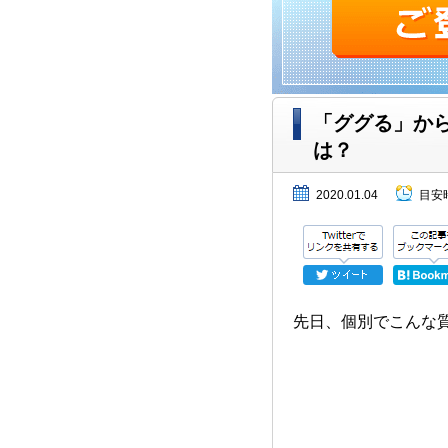
「ググる」か
は？
2020.01.04
目安
先日、
個別でこんな