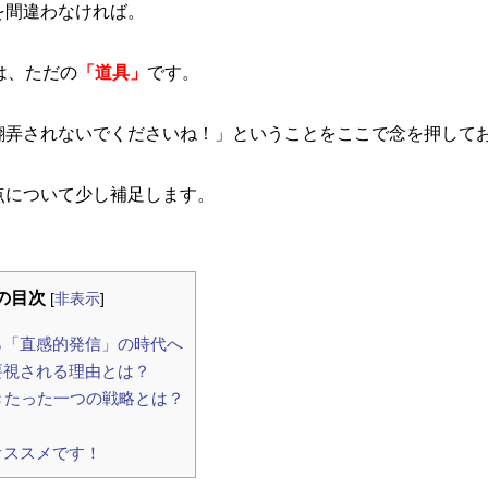
を間違わなければ。
は、ただの
「道具」
です。
翻弄されないでくださいね！」
ということをここで念を押して
点について
少し補足します。
の目次
[
非表示
]
ら「直感的発信」の時代へ
要視される理由とは？
きたった一つの戦略とは？
ススメです！