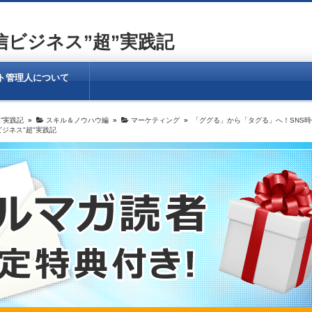
ビジネス”超”実践記
ト管理人について
”実践記
»
スキル＆ノウハウ編
»
マーケティング
»
「ググる」から「タグる」へ！SNS
ビジネス"超"実践記