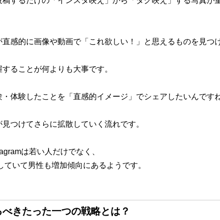
投稿するだけの
「インスタ映え」から
「タグ映え」する写真が
が
直感的に画像や動画で
「これ欲しい！」と思える
ものを見つ
握することが何よりも大事です。
験・体験
したことを「直感的イメージ」で
シェアしたいんです
が見つけて
さらに拡散していく流れです。
stagramは若い人だけでなく、
用していて
男性も増加傾向にあるようです。
るべきたった一つの戦略とは？