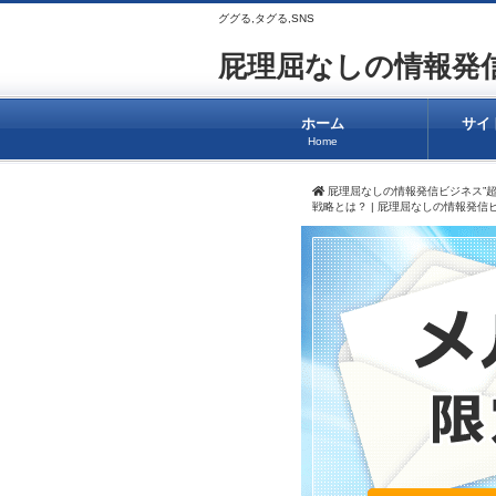
ググる,タグる,SNS
屁理屈なしの情報発信
ホーム
サイ
Home
屁理屈なしの情報発信ビジネス”超
戦略とは？ | 屁理屈なしの情報発信